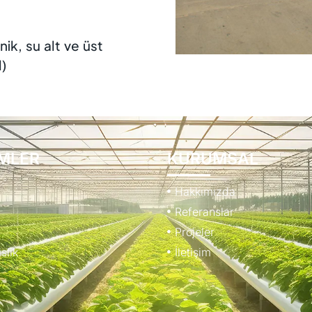
ik, su alt ve üst
l)
MLER
KURUMSAL
Hakkımızda
Referanslar
Projeler
slik
İletişim