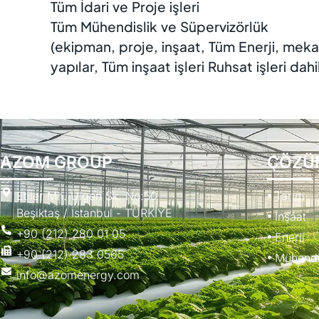
Tüm İdari ve Proje işleri
Tüm Mühendislik ve Süpervizörlük
(ekipman, proje, inşaat, Tüm Enerji, mekan
yapılar, Tüm inşaat işleri Ruhsat işleri dahi
AZOM GROUP
ÇÖZÜ
Etiler Mh. Ülgen Sk. No:50
Tarım
Beşiktaş / İstanbul - TÜRKİYE
İnşaat
+90 (212) 280 01 05
Enerji
+90 (212) 283 0565
Mühendi
info@azomenergy.com