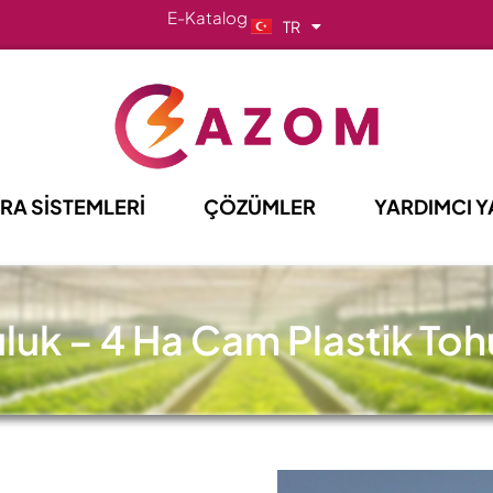
E-Katalog
TR
EN
RA SİSTEMLERİ
ÇÖZÜMLER
YARDIMCI Y
uk – 4 Ha Cam Plastik Tohu