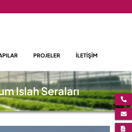
APILAR
PROJELER
İLETİŞİM
m Islah Seraları