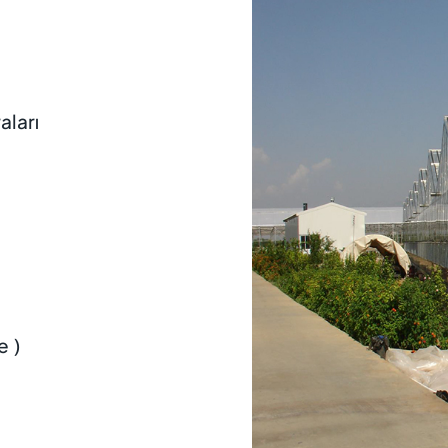
aları
e )