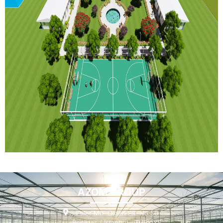
AZOM GROUP
Etiler Mh. Ülgen Sk. No:50
Beşiktaş / İstanbul - TÜRKİYE