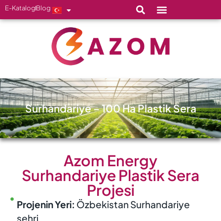
E-Katalog
Blog
Surhandariye – 100 Ha Plastik Sera
Azom Energy
Surhandariye Plastik Sera
Projesi
Projenin Yeri:
Özbekistan Surhandariye
şehri