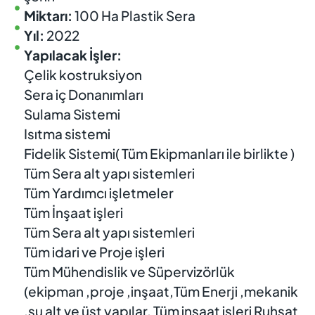
Miktarı:
100 Ha Plastik Sera
Yıl:
2022
Yapılacak İşler:
Çelik kostruksiyon
Sera iç Donanımları
Sulama Sistemi
Isıtma sistemi
Fidelik Sistemi( Tüm Ekipmanları ile birlikte )
Tüm Sera alt yapı sistemleri
Tüm Yardımcı işletmeler
Tüm İnşaat işleri
Tüm Sera alt yapı sistemleri
Tüm idari ve Proje işleri
Tüm Mühendislik ve Süpervizörlük
(ekipman ,proje ,inşaat,Tüm Enerji ,mekanik
,su alt ve üst yapılar, Tüm inşaat işleri Ruhsat