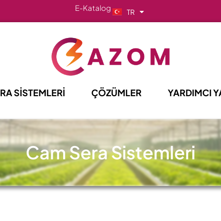
E-Katalog
TR
EN
RA SİSTEMLERİ
ÇÖZÜMLER
YARDIMCI Y
Cam Sera Sistemleri