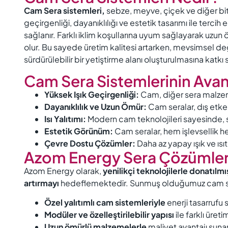
Cam Sera sistemleri,
sebze, meyve, çiçek ve diğer bitki 
geçirgenliği, dayanıklılığı ve estetik tasarımı ile terci
sağlanır. Farklı iklim koşullarına uyum sağlayarak uzun
olur. Bu sayede üretim kalitesi artarken, mevsimsel deği
sürdürülebilir bir yetiştirme alanı oluşturulmasına katkı 
Cam Sera Sistemlerinin Avant
Yüksek Işık Geçirgenliği:
Cam, diğer sera malzemel
Dayanıklılık ve Uzun Ömür:
Cam seralar, dış etke
Isı Yalıtımı:
Modern cam teknolojileri sayesinde, ser
Estetik Görünüm:
Cam seralar, hem işlevsellik he
Çevre Dostu Çözümler:
Daha az yapay ışık ve ısıt
Azom Energy Sera Çözümler
Azom Energy olarak,
yenilikçi teknolojilerle donatılmı
artırmayı
hedeflemektedir. Sunmuş olduğumuz cam s
Özel yalıtımlı cam sistemleriyle
enerji tasarrufu 
Modüler ve özelleştirilebilir yapısı
ile farklı üret
Uzun ömürlü malzemelerle
maliyet avantajı sunar